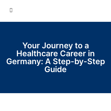
Schritt für Schritt zur Pflegekraft
Your Journey to a
Healthcare Career in
Germany: A Step-by-Step
Guide